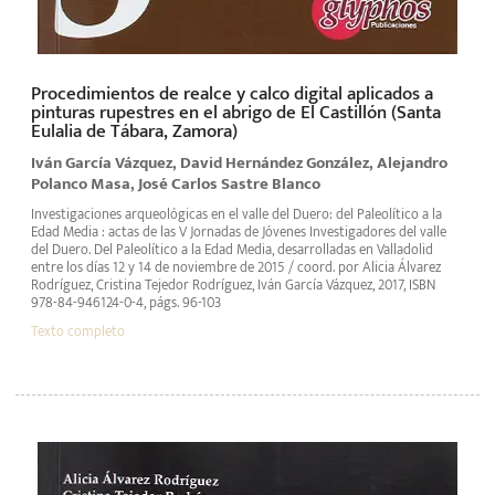
Procedimientos de realce y calco digital aplicados a
pinturas rupestres en el abrigo de El Castillón (Santa
Eulalia de Tábara, Zamora)
Iván García Vázquez, David Hernández González, Alejandro
Polanco Masa, José Carlos Sastre Blanco
Investigaciones arqueológicas en el valle del Duero: del Paleolítico a la
Edad Media : actas de las V Jornadas de Jóvenes Investigadores del valle
del Duero. Del Paleolítico a la Edad Media, desarrolladas en Valladolid
entre los días 12 y 14 de noviembre de 2015 / coord. por Alicia Álvarez
Rodríguez, Cristina Tejedor Rodríguez, Iván García Vázquez, 2017, ISBN
978-84-946124-0-4, págs. 96-103
Texto completo