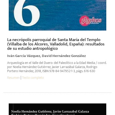
La necrópolis parroquial de Santa María del Templo
(Villalba de los Alcores, Valladolid, España): resultados
de su estudio antropológico
Iván García Vázquez, David Hernández González
Arqueología en el Valle del Duero: del Paleolítico a la Edad Media / coord.
por Noelia Hernández Gutiérrez, Javier Larrazábal Galarza, Rodrigo
Portero Hernández, 2018, ISBN 978-84-947952-1-3, págs. 616-630
Resumen
|
Texto completo