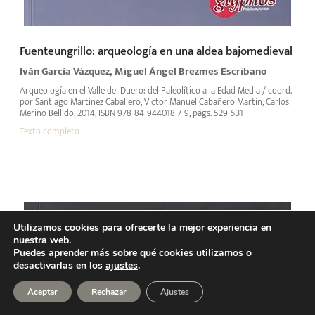
Fuenteungrillo: arqueología en una aldea bajomedieval
Iván García Vázquez, Miguel Ángel Brezmes Escribano
Arqueología en el Valle del Duero: del Paleolítico a la Edad Media / coord.
por Santiago Martínez Caballero, Víctor Manuel Cabañero Martín, Carlos
Merino Bellido, 2014, ISBN 978-84-944018-7-9, págs. 529-531
Texto completo
Utilizamos cookies para ofrecerte la mejor experiencia en
nuestra web.
Puedes aprender más sobre qué cookies utilizamos o
desactivarlas en los
ajustes
.
Aceptar
Rechazar
Ajustes