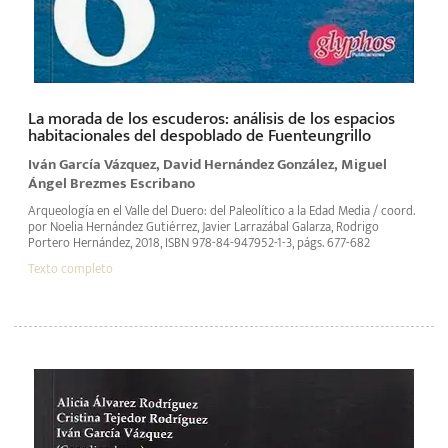
La morada de los escuderos: análisis de los espacios
habitacionales del despoblado de Fuenteungrillo
Iván García Vázquez, David Hernández González, Miguel
Ángel Brezmes Escribano
Arqueología en el Valle del Duero: del Paleolítico a la Edad Media / coord.
por Noelia Hernández Gutiérrez, Javier Larrazábal Galarza, Rodrigo
Portero Hernández, 2018, ISBN 978-84-947952-1-3, págs. 677-682
Texto completo