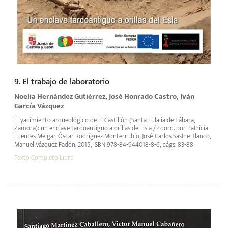
9. El trabajo de laboratorio
Noelia Hernández Gutiérrez, José Honrado Castro, Iván
García Vázquez
El yacimiento arqueológico de El Castillón (Santa Eulalia de Tábara,
Zamora): un enclave tardoantiguo a orillas del Esla / coord. por Patricia
Fuentes Melgar, Óscar Rodríguez Monterrubio, José Carlos Sastre Blanco,
Manuel Vázquez Fadón, 2015, ISBN 978-84-944018-8-6, págs. 83-88
Texto Completo Libro