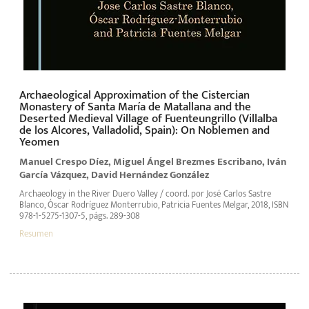
Archaeological Approximation of the Cistercian
Monastery of Santa María de Matallana and the
Deserted Medieval Village of Fuenteungrillo (Villalba
de los Alcores, Valladolid, Spain): On Noblemen and
Yeomen
Manuel Crespo Díez, Miguel Ángel Brezmes Escribano, Iván
García Vázquez, David Hernández González
Archaeology in the River Duero Valley / coord. por José Carlos Sastre
Blanco, Óscar Rodríguez Monterrubio, Patricia Fuentes Melgar, 2018, ISBN
978-1-5275-1307-5, págs. 289-308
Resumen